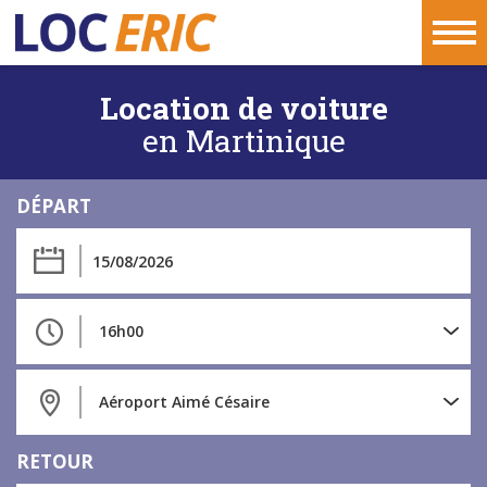
LOCERIC
-
Location de voiture
Location
en Martinique
de
voiture
en
DÉPART
Martinique
16h00
Aéroport Aimé Césaire
RETOUR