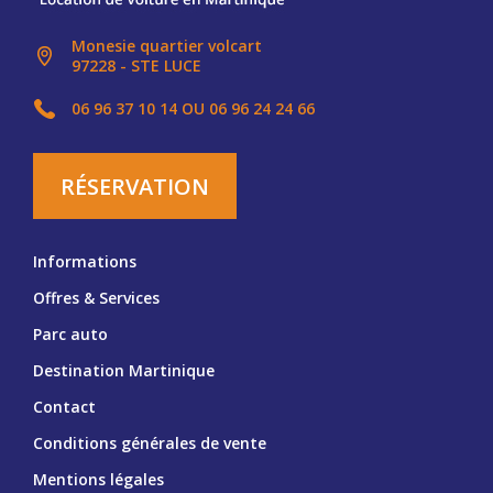
LOCERIC
Monesie quartier volcart
-
97228 - STE LUCE
Location
de
06 96 37 10 14 OU 06 96 24 24 66
voiture
en
Martinique
RÉSERVATION
Informations
Offres & Services
Parc auto
Destination Martinique
Contact
Conditions générales de vente
Mentions légales