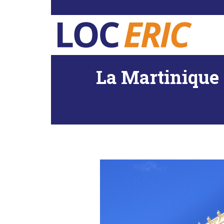
LOCERIC
-
La Martinique 
Location
de
voiture
en
Martinique