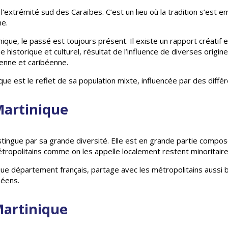
à l'extrémité sud des Caraïbes. C’est un lieu où la tradition s’e
ne.
nique, le passé est toujours présent. Il existe un rapport créatif en
e historique et culturel, résultat de l’influence de diverses origi
ienne et caribéenne.
nique est le reflet de sa population mixte, influencée par des diff
Martinique
stingue par sa grande diversité. Elle est en grande partie compos
tropolitains comme on les appelle localement restent minoritaire
ue département français, partage avec les métropolitains aussi bi
péens.
Martinique