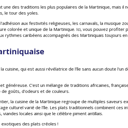
t une des traditions les plus populaires de la Martinique, mais il n
 le tour des yoles.
l'adhésion aux festivités religieuses, les carnavals, la musique z
ture colorée et unique de la Martinique. Ici, vous pouvez profiter pl
oux rythmes caribéens accompagnés des Martiniquais toujours en 
rtiniquaise
cuisine, qui est aussi révélatrice de l'île sans aucun doute l'un d
 et généreuse. C’est un mélange de traditions africaines, français
e de goûts, d'odeurs et de couleurs.
r, la cuisine de la Martinique regroupe de multiples saveurs ex
tage culturel varié de l'île. Les plats traditionnels combinent ces i
viandes locales ainsi que le célèbre piment antillais.
 exotiques des plats créoles !